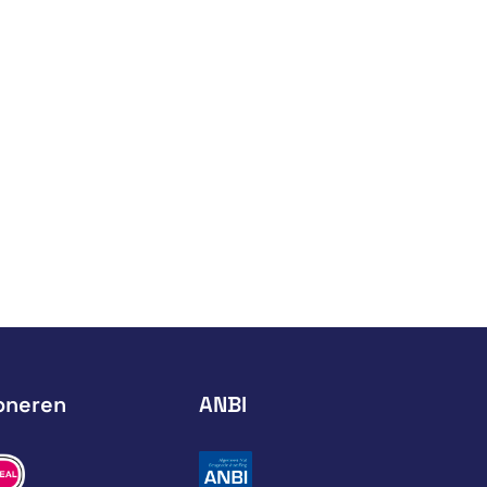
oneren
ANBI