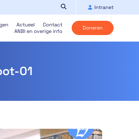
Intranet
ngen
Actueel
Contact
Doneren
ANBI en overige info
oot-01