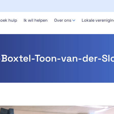
zoek hulp
Ik wil helpen
Over ons
Lokale verenigi
Boxtel-Toon-van-der-Sl