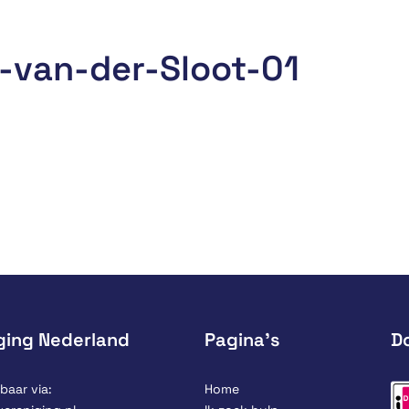
-van-der-Sloot-01
ging Nederland
Pagina’s
D
baar via:
Home