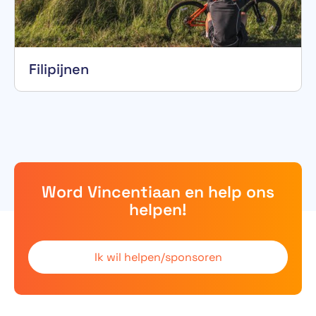
Filipijnen
Word Vincentiaan en help ons
helpen!
Ik wil helpen/sponsoren