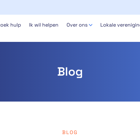
zoek hulp
Ik wil helpen
Over ons
Lokale verenigi
Blog
BLOG