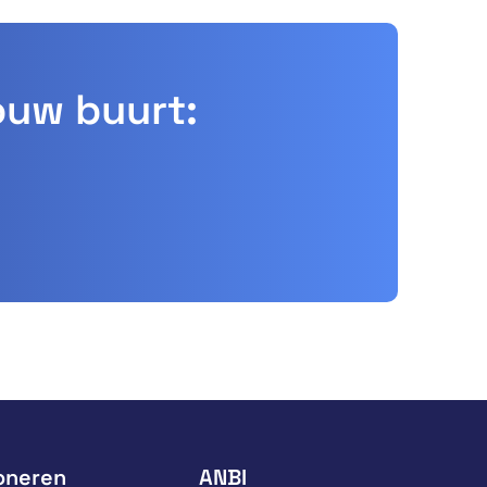
ouw buurt:
oneren
ANBI