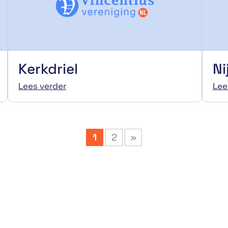
Kerkdriel
N
Lees verder
Lee
1
2
»