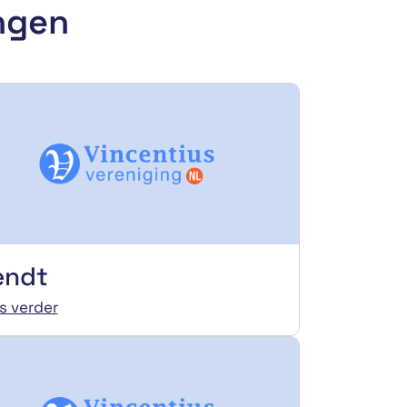
ingen
endt
s verder